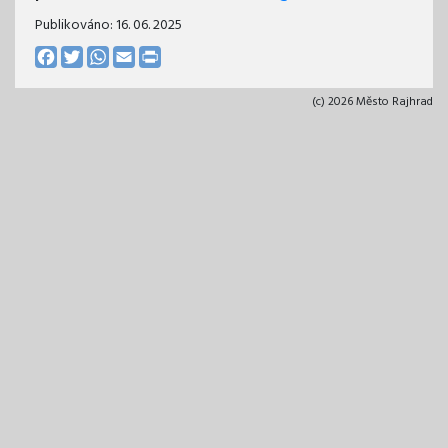
Publikováno:
16. 06. 2025
Facebook
Twitter
WhatsApp
Email
Print
(c) 2026 Město Rajhrad