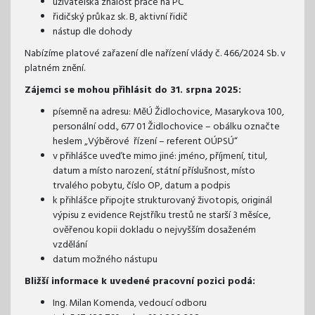
uživatelská znalost práce na PC
řidičský průkaz sk. B, aktivní řidič
nástup dle dohody
Nabízíme platové zařazení dle nařízení vlády č. 466/2024 Sb. v
platném znění.
Zájemci se mohou přihlásit do 31. srpna 2025:
písemně na adresu: MěÚ Židlochovice, Masarykova 100,
personální odd., 677 01 Židlochovice – obálku označte
heslem „Výběrové řízení – referent OÚPSÚ“
v přihlášce uveďte mimo jiné: jméno, příjmení, titul,
datum a místo narození, státní příslušnost, místo
trvalého pobytu, číslo OP, datum a podpis
k přihlášce připojte strukturovaný životopis, originál
výpisu z evidence Rejstříku trestů ne starší 3 měsíce,
ověřenou kopii dokladu o nejvyšším dosaženém
vzdělání
datum možného nástupu
Bližší informace k uvedené pracovní pozici podá:
Ing. Milan Komenda, vedoucí odboru