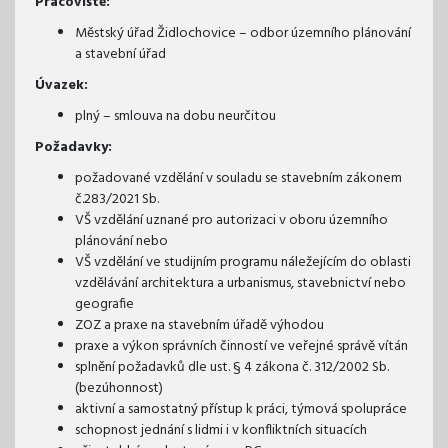
Pracoviště:
Městský úřad Židlochovice – odbor územního plánování
a stavební úřad
Úvazek:
plný – smlouva na dobu neurčitou
Požadavky:
požadované vzdělání v souladu se stavebním zákonem
č.283/2021 Sb.
VŠ vzdělání uznané pro autorizaci v oboru územního
plánování nebo
VŠ vzdělání ve studijním programu náležejícím do oblasti
vzdělávání architektura a urbanismus, stavebnictví nebo
geografie
ZOZ a praxe na stavebním úřadě výhodou
praxe a výkon správních činností ve veřejné správě vítán
splnění požadavků dle ust. § 4 zákona č. 312/2002 Sb.
(bezúhonnost)
aktivní a samostatný přístup k práci, týmová spolupráce
schopnost jednání s lidmi i v konfliktních situacích