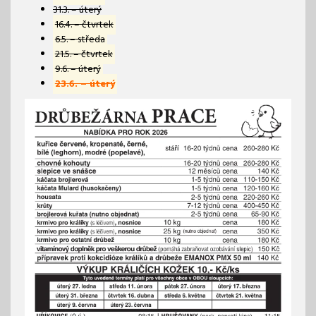
31.3. – úterý
16.4. – čtvrtek
6.5. – středa
21.5. – čtvrtek
9.6. – úterý
23.6. – úterý