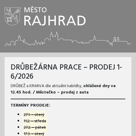
DRŮBEŽÁRNA PRACE – PRODEJ 1-
6/2026
DRŮBEŽ a KRMIVA dle aktuální nabídky,
ohlášené dny ve
12.45 hod. / Městečko – prodej z auta
TERMÍNY PRODEJE:
27.1. – úterý
11.2. – středa
27.2. – pátek
17.3. – úterý