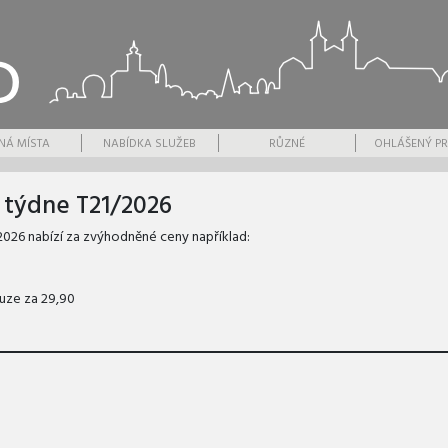
NÁ MÍSTA
NABÍDKA SLUŽEB
RŮZNÉ
OHLÁŠENÝ PR
y týdne T21/2026
 2026 nabízí za zvýhodněné ceny například:
uze za 29,90