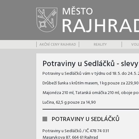
AKČNÍ CENY RAJHRAD
REALITY
VOL
Potraviny u Sedláčků - slev
Potraviny u Sedláčků vám v týdnu od 18. 5. do 24. 5.
Drůbeží šunka s krůtím masem, 1 kg pouze za 229,90
Majonéza 210 ml, Tatarská omáčka 210 ml, oboje po
Lučina, 62,5 g pouze za 14,90
POTRAVINY U SEDLÁČKŮ
Potraviny u Sedláčků / IČ 478 74 031
Masarykova 87, 664 61 Rajhrad