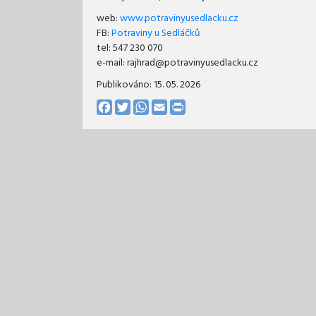
web:
www.potravinyusedlacku.cz
FB:
Potraviny u Sedláčků
tel: 547 230 070
e-mail: rajhrad@potravinyusedlacku.cz
Publikováno:
15. 05. 2026
Facebook
Twitter
WhatsApp
Email
Print